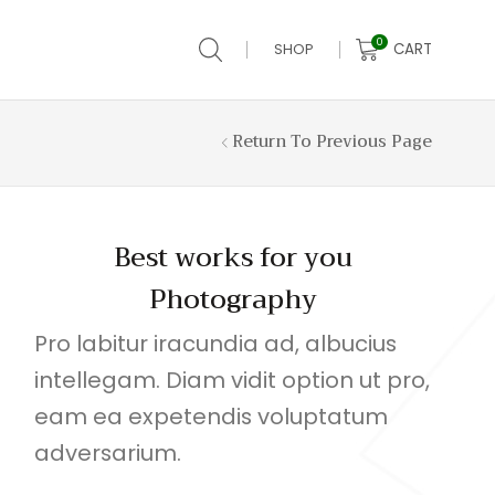
0
CART
SHOP
Return To Previous Page
Best works for you
Photography
Pro labitur iracundia ad, albucius
intellegam. Diam vidit option ut pro,
eam ea expetendis voluptatum
adversarium.